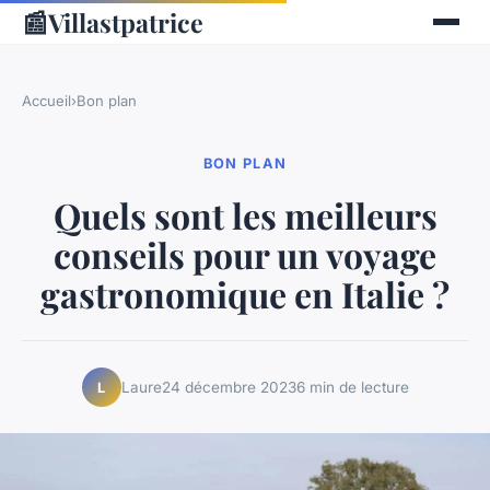
📰
Villastpatrice
Accueil
›
Bon plan
BON PLAN
Quels sont les meilleurs
conseils pour un voyage
gastronomique en Italie ?
Laure
24 décembre 2023
6 min de lecture
L