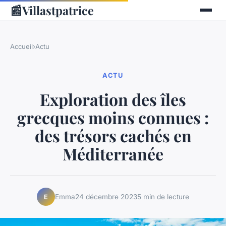
📰
Villastpatrice
Accueil
›
Actu
ACTU
Exploration des îles
grecques moins connues :
des trésors cachés en
Méditerranée
Emma
24 décembre 2023
5 min de lecture
E