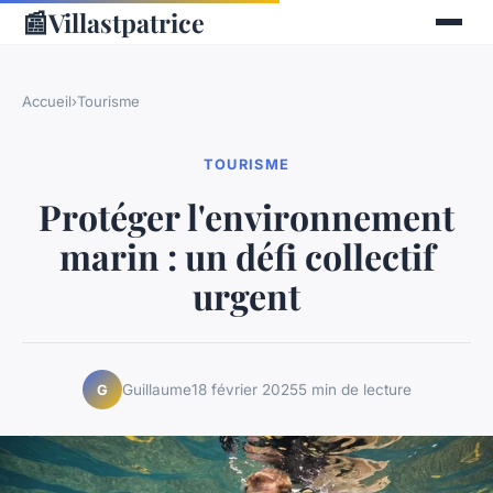
📰
Villastpatrice
Accueil
›
Tourisme
TOURISME
Protéger l'environnement
marin : un défi collectif
urgent
Guillaume
18 février 2025
5 min de lecture
G